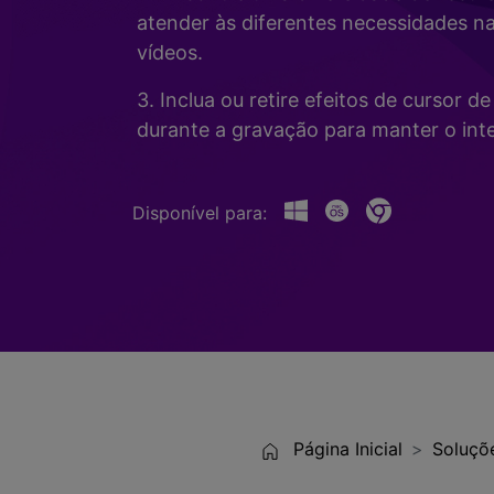
Alterador de Voz com IA
>
atender às diferentes necessidades n
Gravação de Jogos >
vídeos.
Teleprompter de IA
>
HOT
3. Inclua ou retire efeitos de cursor 
durante a gravação para manter o inte
Disponível para:
Página Inicial
Soluçõ