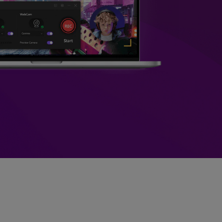
>
Sobreposição de Vídeo
>
Criador de
ões >
Apresentações de Vídeo
Edição de Áudio
Online
>
Todos os recursos >