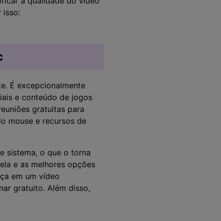
ficar a qualidade do vídeo
 isso:
c
te. É excepcionalmente
riais e conteúdo de jogos
euniões gratuitas para
do mouse e recursos de
 sistema, o que o torna
tela e as melhores opções
raça em um vídeo
ar gratuito. Além disso,