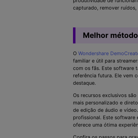
produtividade de funcionár
capturado, remover ruídos, 
Melhor método
O
Wondershare DemoCreat
familiar e útil para stream
com os fãs. Este software 
referência futura. Ele vem
destaque.
Os recursos exclusivos são
mais personalizado e diret
de edição de áudio e vídeo
profissional. Este softwar
oferece uma ótima experiên
Confira os passos para gr