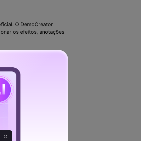
oficial. O DemoCreator
onar os efeitos, anotações
 conhecimento e as teorias
guia de gravação da webinar