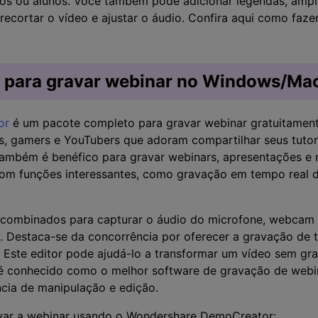
ios ou alunos. Você também pode adicionar legendas, ampli
recortar o vídeo e ajustar o áudio. Confira aqui como fazer
 para gravar webinar no Windows/Ma
or
é um pacote completo para gravar webinar gratuitamen
ers, gamers e YouTubers que adoram compartilhar seus tuto
também é benéfico para gravar webinars, apresentações e r
 com funções interessantes, como gravação em tempo real 
 combinados para capturar o áudio do microfone, webcam e
o. Destaca-se da concorrência por oferecer a gravação de 
. Este editor pode ajudá-lo a transformar um vídeo sem g
e é conhecido como o melhor software de gravação de webin
cia de manipulação e edição.
avar a webinar usando o Wondershare DemoCreator: