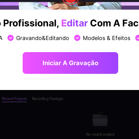
Profissional,
Editar
Com A Faci
A
Gravando&Editando
Modelos & Efeitos
Iniciar A Gravação