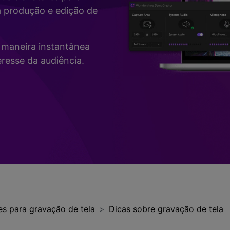
Vídeo
a produção e edição de
>
Mais Soluç
Desenho de Tela
>
de maneira instantânea
Registrador de
resse da audiência.
Horários
>
Todos os recursos de IA >
Vídeo com Câmera
Virtual
>
es para gravação de tela
Dicas sobre gravação de tela