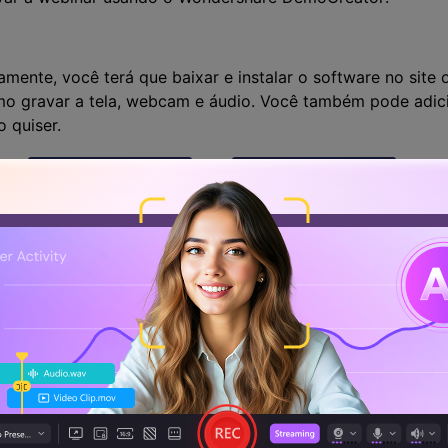
amente, você terá que baixar e instalar o software no site 
mo gravar a tela, webcam e áudio. Você também pode adici
 quiser.
Teste Grátis
Teste Grátis
100% seguro
100% seguro
e inicie a gravação
erenciamento da webinar inclui gravar a tela e fornecer o
entendam o tópico que você apresentará.
vação" na tela principal e depois abra "Configurações". O 
configurações de áudio e câmera.