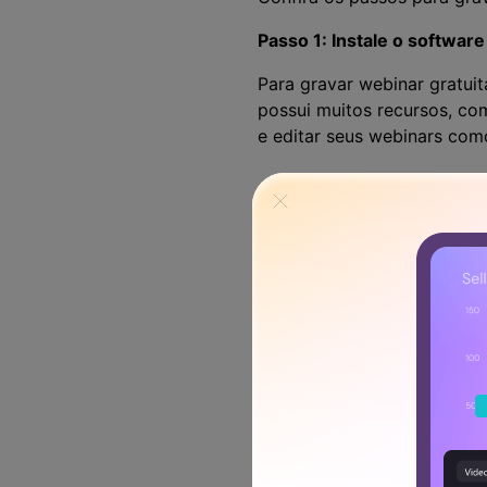
Passo 1: Instale o software
Para gravar webinar gratuit
possui muitos recursos, co
e editar seus webinars como
Passo 2: Defina um quadro 
O processo de gravação e g
para que os espectadores 
Primeiro, acesse "Nova Gra
inclui o gerenciamento de 