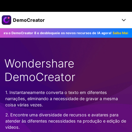
Produtos em destaque
DemoCreator
Criatividade digital com IA generativa
DemoCreator 8 e desbloqueie os novos recursos de IA agora!
Saiba Mais>>
Negócios
Produtos
Utilitários
Visão geral
Produtos
Sobre nós
IA
Soluções
Wondershare
Recursos
Recursos de IA
Sala de imprensa
Soluções
Todos os recursos >
DemoCreator
DemoCreator para
Loja
Central de Ajuda
Dicas de IA
Blog
Começe a Usar
1. Instantaneamente converta o texto em diferentes
Suporte
Todos os recursos de IA >
COMPRE AGORA
Entrar
narrações, eliminando a necessidade de gravar a mesma
TESTE GRÁTIS
Mais Soluções >
coisa várias vezes.
Suporte
2. Encontre uma diversidade de recursos e avatares para
atender às diferentes necessidades na produção e edição de
vídeos.