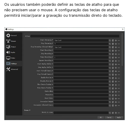
Os usuários também poderão definir as teclas de atalho para que
não precisem usar o mouse. A configuração das teclas de atalho
permitirá iniciar/parar a gravação ou transmissão direto do teclado.