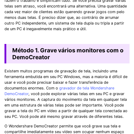
fazem o trabalho e simplificam tudo. Se você precisa gravar várias
telas sem atraso, você encontrará uma alternativa. Uma quantidade
cada vez maior de clientes estão querendo gravar jogos com pelo
menos duas telas. É preciso dizer que, ao contrário de arrumar
outro PC independente, um sistema de tela dupla ou tripla a partir
de um PC é inegavelmente mais prático e útil.
Método 1. Grave vários monitores com o
DemoCreator
Existem muitos programas de gravação de tela, incluindo uma
ferramenta embutida em seu PC Windows, mas a maioria é difícil de
usar e você pode precisar baixar e fazer transferência de
documentos enormes. Com o
gravador de tela Wondershare
DemoCreator
, você pode explorar várias telas em seu PC e gravar
vários monitores. A captura do movimento da tela em qualquer tela
em uma estrutura de várias telas pode ser importante. Você pode
gravar a tela do PC em vídeo a partir de qualquer tela conectada ao
seu PC. Você pode até mesmo gravar através de diferentes telas.
O Wondershare DemoCreator permite que você grave sua tela e
compartilhe imediatamente seu vídeo sem ocupar nenhum espaço