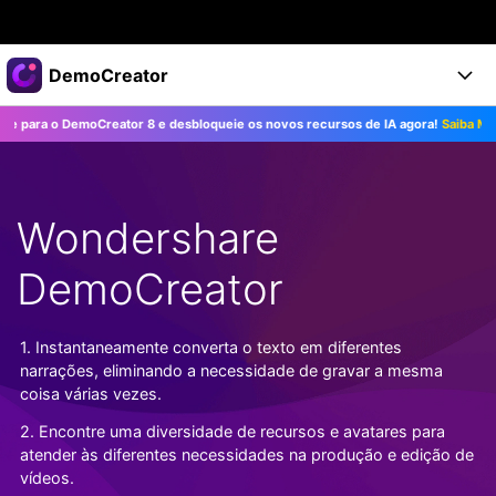
Produtos em destaque
DemoCreator
Criatividade digital com IA generativa
a o DemoCreator 8 e desbloqueie os novos recursos de IA agora!
Saiba Mais>>
Negócios
Produtos
Utilitários
Visão geral
Produtos
Sobre nós
IA
Soluções
Wondershare
Recursos
Recursos de IA
Sala de imprensa
Soluções
Todos os recursos >
DemoCreator
DemoCreator para
Loja
Central de Ajuda
Dicas de IA
Blog
Começe a Usar
1. Instantaneamente converta o texto em diferentes
Suporte
Todos os recursos de IA >
COMPRE AGORA
Entrar
narrações, eliminando a necessidade de gravar a mesma
TESTE GRÁTIS
Mais Soluções >
coisa várias vezes.
Suporte
2. Encontre uma diversidade de recursos e avatares para
atender às diferentes necessidades na produção e edição de
vídeos.