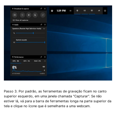
Passo 3. Por padrão, as ferramentas de gravação ficam no canto
superior esquerdo, em uma janela chamada "Capturar". Se não
estiver lá, vá para a barra de ferramentas longa na parte superior da
tela e clique no ícone que é semelhante a uma webcam.