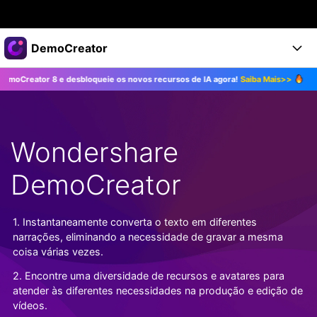
Produtos em destaque
DemoCreator
Criatividade digital com IA generativa
 e desbloqueie os novos recursos de IA agora!
Saiba Mais>>
Atualize para
Negócios
Produtos
Utilitários
Visão geral
Produtos
Sobre nós
IA
Soluções
Wondershare
Recursos
Recursos de IA
Sala de imprensa
Soluções
Todos os recursos >
DemoCreator
DemoCreator para
Loja
Central de Ajuda
Dicas de IA
Blog
Começe a Usar
1. Instantaneamente converta o texto em diferentes
Suporte
Todos os recursos de IA >
COMPRE AGORA
Entrar
narrações, eliminando a necessidade de gravar a mesma
TESTE GRÁTIS
Mais Soluções >
coisa várias vezes.
Suporte
2. Encontre uma diversidade de recursos e avatares para
atender às diferentes necessidades na produção e edição de
vídeos.