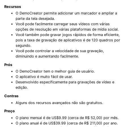
Record Like a Pro, Edit
Recursos
With AI Ease.
O DemoCreator permite adicionar um marcador e ampliar a
parte da tela desejada.
Record. Edit. Share. All with Filmora!
Você pode facilmente carregar seus vídeos com várias
opções de resolução em várias plataformas de mídia social.
Você também pode gravar jogos rápidos de forma eficiente,
Got It
Try It Now
pois a taxa de gravação de aplicativos é de 120 quadros por
segundo.
Você pode controlar a velocidade de sua gravação,
diminuindo e aumentando facilmente.
Prós
O DemoCreator tem o melhor guia de usuário.
O aplicativo é muito fácil de usar.
Desenvolvido especificamente para gravações de vídeo e
edição.
Contras
Alguns dos recursos avançados não são gratuitos.
Preço
O plano mensal é de US$9.99 (cerca de R$ 52,00) por mês.
O plano anual é de US$39.99 (cerca de R$ 211,00) por ano.