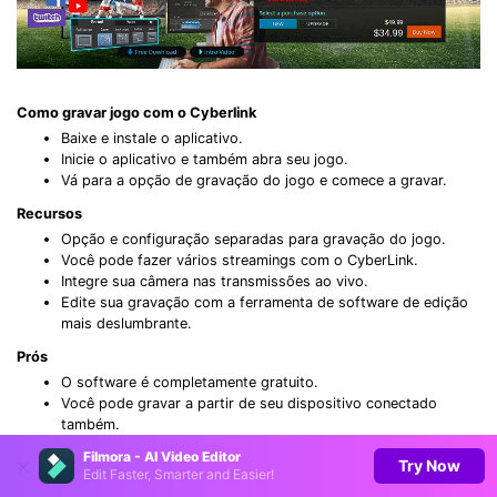
Como gravar jogo com o Cyberlink
Baixe e instale o aplicativo.
Inicie o aplicativo e também abra seu jogo.
Vá para a opção de gravação do jogo e comece a gravar.
Recursos
Opção e configuração separadas para gravação do jogo.
Você pode fazer vários streamings com o CyberLink.
Integre sua câmera nas transmissões ao vivo.
Edite sua gravação com a ferramenta de software de edição
mais deslumbrante.
Prós
O software é completamente gratuito.
Você pode gravar a partir de seu dispositivo conectado
também.
O software também fornece visualizações de áudio e vídeo
Filmora - AI Video Editor
Try Now
em tempo real.
Edit Faster, Smarter and Easier!