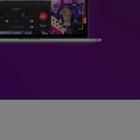
>
Sobreposição de Vídeo
>
Criador de
ões >
Apresentações de Vídeo
Edição de Áudio
Online
>
Todos os recursos >