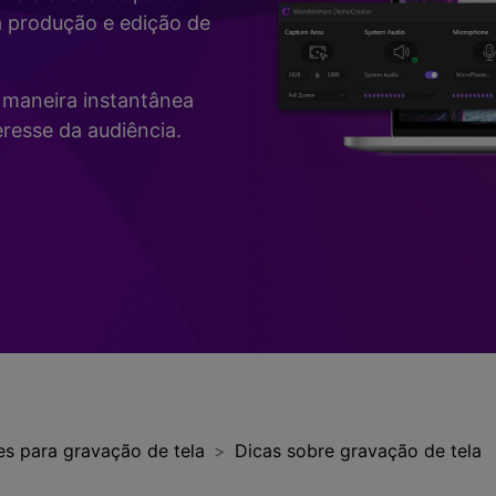
Vídeo
a produção e edição de
>
Mais Soluç
Desenho de Tela
>
de maneira instantânea
Registrador de
resse da audiência.
Horários
>
Todos os recursos de IA >
Vídeo com Câmera
Virtual
>
es para gravação de tela
Dicas sobre gravação de tela