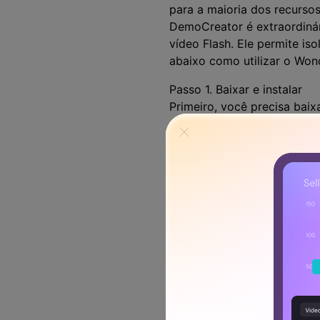
para a maioria dos recurso
DemoCreator é extraordiná
vídeo Flash. Ele permite i
abaixo como utilizar o Won
Passo 1. Baixar e instalar
Primeiro, você precisa baix
Assim que acabar de baixar
Passo 2. Iniciar o Gravador 
No próximo momento, é nec
áudio sem nenhum esforço. 
como segue: