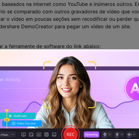
s baseados na internet como YouTube e inúmeros outros. E
rio se comparado com outros gravadores de vídeo que voc
solar o vídeo em poucas seções sem recodificar ou perder 
dershare DemoCreator para pegar um vídeo de um site.
ar a ferramente de software do link abaixo:
, precisa instalar no seu sistema para começar a usar no d
Teste Grátis
Teste Grátis
100% seguro
100% seguro
de tela
essário abrir a ferramenta do software para que você pos
Para isso, vá até o botão
Começar nova gravação
na tela