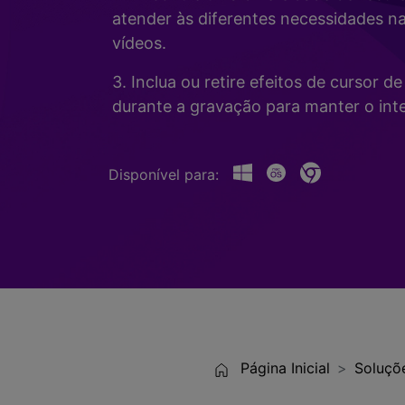
Alterador de Voz com IA
>
atender às diferentes necessidades n
Gravação de Jogos >
vídeos.
Teleprompter de IA
>
HOT
3. Inclua ou retire efeitos de cursor 
durante a gravação para manter o inte
Disponível para:
Página Inicial
Soluçõ