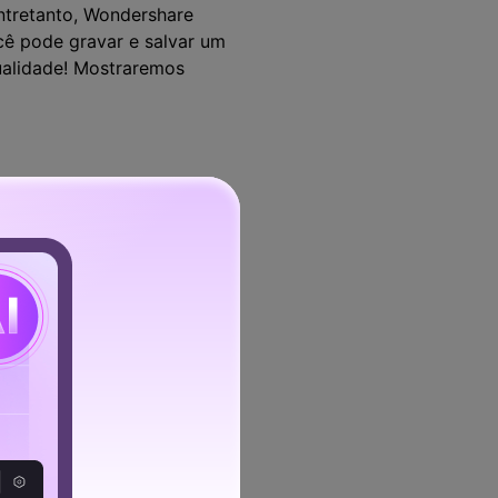
ntretanto, Wondershare
ê pode gravar e salvar um
qualidade! Mostraremos
evido tempo.
sa começar a gravar o
 inicial e ela deverá abrir