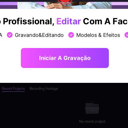
Profissional,
Editar
Com A Faci
A
Gravando&Editando
Modelos & Efeitos
Iniciar A Gravação