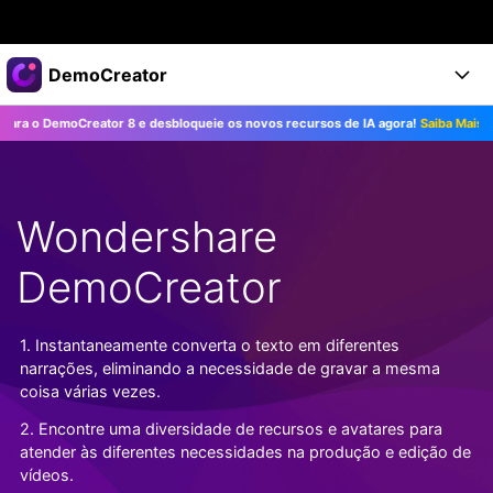
Produtos em destaque
DemoCreator
Criatividade digital com IA generativa
 DemoCreator 8 e desbloqueie os novos recursos de IA agora!
Saiba Mais>>
Negócios
Produtos
Utilitários
Visão geral
Produtos
Sobre nós
IA
Soluções
Wondershare
Recursos
Recursos de IA
Sala de imprensa
Soluções
Todos os recursos >
DemoCreator
DemoCreator para
Loja
Central de Ajuda
Dicas de IA
Blog
Começe a Usar
1. Instantaneamente converta o texto em diferentes
Suporte
Todos os recursos de IA >
COMPRE AGORA
Entrar
narrações, eliminando a necessidade de gravar a mesma
TESTE GRÁTIS
Mais Soluções >
coisa várias vezes.
Suporte
2. Encontre uma diversidade de recursos e avatares para
atender às diferentes necessidades na produção e edição de
vídeos.