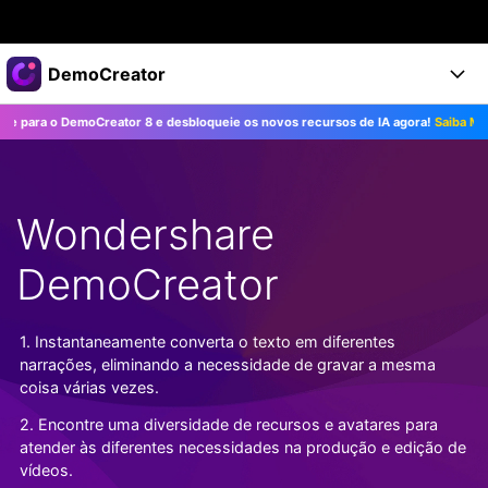
Produtos em destaque
DemoCreator
Criatividade digital com IA generativa
ra o DemoCreator 8 e desbloqueie os novos recursos de IA agora!
Saiba Mais>>
Negócios
Produtos
Utilitários
Visão geral
Produtos
Sobre nós
IA
Soluções
Wondershare
Recursos
Recursos de IA
Sala de imprensa
Soluções
Todos os recursos >
DemoCreator
DemoCreator para
Loja
Central de Ajuda
Dicas de IA
Blog
Começe a Usar
1. Instantaneamente converta o texto em diferentes
Suporte
Todos os recursos de IA >
COMPRE AGORA
Entrar
narrações, eliminando a necessidade de gravar a mesma
TESTE GRÁTIS
Mais Soluções >
coisa várias vezes.
Suporte
2. Encontre uma diversidade de recursos e avatares para
atender às diferentes necessidades na produção e edição de
vídeos.