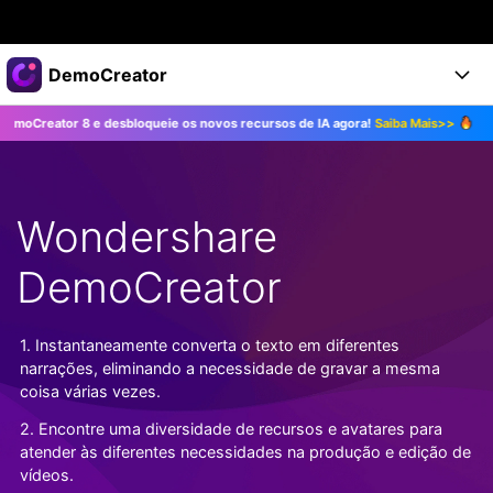
Produtos em destaque
DemoCreator
Criatividade digital com IA generativa
r 8 e desbloqueie os novos recursos de IA agora!
Saiba Mais>>
Atualize p
Negócios
Produtos
Utilitários
Visão geral
Produtos
Sobre nós
IA
Soluções
Wondershare
Recursos
Recursos de IA
Sala de imprensa
Soluções
Todos os recursos >
DemoCreator
DemoCreator para
Loja
Central de Ajuda
Dicas de IA
Blog
Começe a Usar
1. Instantaneamente converta o texto em diferentes
Suporte
Todos os recursos de IA >
COMPRE AGORA
Entrar
narrações, eliminando a necessidade de gravar a mesma
TESTE GRÁTIS
Mais Soluções >
coisa várias vezes.
Suporte
2. Encontre uma diversidade de recursos e avatares para
atender às diferentes necessidades na produção e edição de
vídeos.