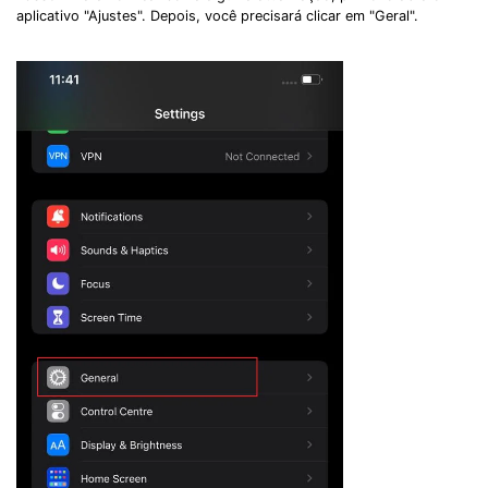
aplicativo "Ajustes". Depois, você precisará clicar em "Geral".