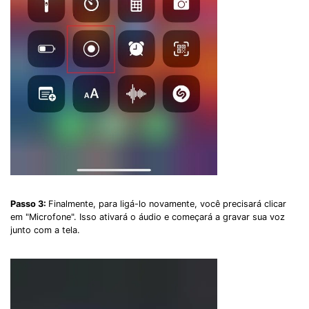
Record Like a Pro, Edit
With AI Ease.
Record. Edit. Share. All with Filmora!
Got It
Try It Now
Passo 3:
Finalmente, para ligá-lo novamente, você precisará clicar
em "Microfone". Isso ativará o áudio e começará a gravar sua voz
junto com a tela.