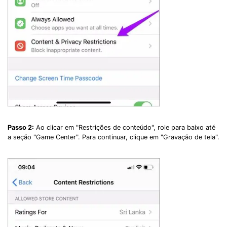
Passo 2:
Ao clicar em "Restrições de conteúdo", role para baixo até
a seção "Game Center". Para continuar, clique em "Gravação de tela".