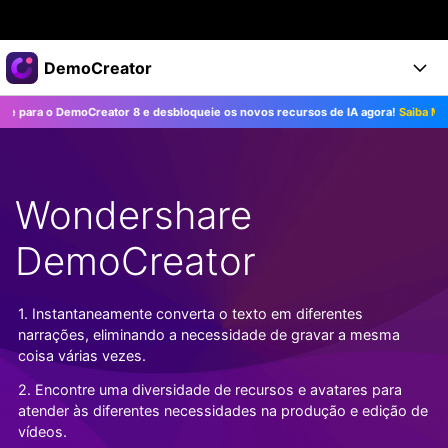
Produtos em destaque
DemoCreator
Criatividade digital com IA generativa
ra o DemoCreator 8 e desbloqueie os novos recursos de IA agora!
Saiba Mais>>
Negócios
Produtos
Utilitários
Visão geral
Produtos
Sobre nós
IA
Soluções
Wondershare
Recursos
Recursos de IA
Sala de imprensa
Soluções
Todos os recursos >
DemoCreator
DemoCreator para
Loja
Central de Ajuda
Dicas de IA
Blog
Começe a Usar
1. Instantaneamente converta o texto em diferentes
Suporte
Todos os recursos de IA >
COMPRE AGORA
Entrar
narrações, eliminando a necessidade de gravar a mesma
TESTE GRÁTIS
Mais Soluções >
coisa várias vezes.
Suporte
2. Encontre uma diversidade de recursos e avatares para
atender às diferentes necessidades na produção e edição de
vídeos.