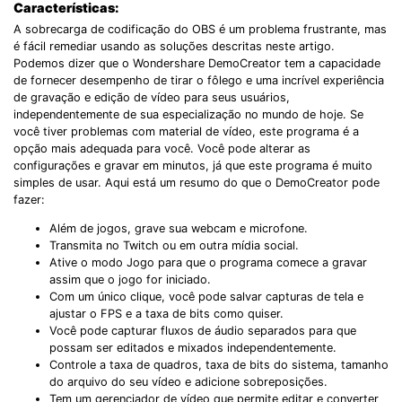
Características:
A sobrecarga de codificação do OBS é um problema frustrante, mas
é fácil remediar usando as soluções descritas neste artigo.
Podemos dizer que o Wondershare DemoCreator tem a capacidade
de fornecer desempenho de tirar o fôlego e uma incrível experiência
de gravação e edição de vídeo para seus usuários,
independentemente de sua especialização no mundo de hoje. Se
você tiver problemas com material de vídeo, este programa é a
opção mais adequada para você. Você pode alterar as
configurações e gravar em minutos, já que este programa é muito
simples de usar. Aqui está um resumo do que o DemoCreator pode
fazer:
Além de jogos, grave sua webcam e microfone.
Transmita no Twitch ou em outra mídia social.
Ative o modo Jogo para que o programa comece a gravar
assim que o jogo for iniciado.
Com um único clique, você pode salvar capturas de tela e
ajustar o FPS e a taxa de bits como quiser.
Você pode capturar fluxos de áudio separados para que
possam ser editados e mixados independentemente.
Controle a taxa de quadros, taxa de bits do sistema, tamanho
do arquivo do seu vídeo e adicione sobreposições.
Tem um gerenciador de vídeo que permite editar e converter