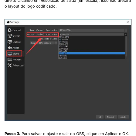
direito clicando em Resolução de saída (em escala). Isso não afetará
o layout do jogo codificado.
Passo 3:
Para salvar o ajuste e sair do OBS, clique em Aplicar e OK.