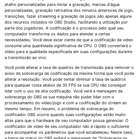
atalho personalizadas para iniciar a gravação, marcas d'água
personalizadas, gravação retroativa dos minutos anteriores de jogo,
transições, fazer streaming e gravação de jogos são apenas alguns
dos recursos incluídos no OBS Studio, facilitando a utilização por
parte dos jogadores. A codificação é o processo pelo qual seu
computador transforma os dados para atender a certas
necessidades. Você deve estar ciente de que a codificação de vídeo
consome uma quantidade significativa de CPU. O OBS converterá o
vídeo para a qualidade especificada em suas configurações durante
a transmissão ao vivo.
Você pode alterar a taxa de quadros de transmissão para remover o
aviso de sobrecarga de codificação da mesma forma que você pode
alterar a resolução. Você pode tentar diminuir a taxa de quadros
para qualquer coisa abaixo de 30 FPS se sua CPU não conseguir
lidar com o uso de alta codificação. Você verá a mensagem de
sobrecarga do OBS se sua máquina não puder lidar com o
processamento do vídeo/jogo e com a codificação do stream ao
mesmo tempo. Em resumo, o problema de sobrecarga do
codificador OBS ocorre quando suas configurações estão muito
altas para que o hardware de seu computador possa gerenciar. O
codificador de vídeo de seu computador não é rápido o suficiente
para acompanhar os parâmetros que você estabeleceu. Neste caso,
a barra de status do OBS exibirá a mensagem de "Sobrecarga na