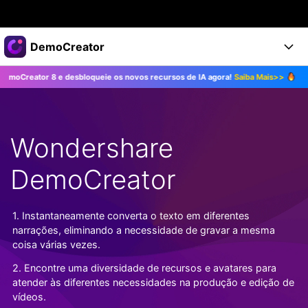
Produtos em destaque
DemoCreator
Criatividade digital com IA generativa
 8 e desbloqueie os novos recursos de IA agora!
Saiba Mais>>
Atualize pa
Negócios
Produtos
Utilitários
Visão geral
Produtos
Sobre nós
IA
Soluções
Wondershare
Recursos
Recursos de IA
Sala de imprensa
Soluções
Todos os recursos >
DemoCreator
DemoCreator para
Loja
Central de Ajuda
Dicas de IA
Blog
Começe a Usar
1. Instantaneamente converta o texto em diferentes
Suporte
Todos os recursos de IA >
COMPRE AGORA
Entrar
narrações, eliminando a necessidade de gravar a mesma
TESTE GRÁTIS
Mais Soluções >
coisa várias vezes.
Suporte
2. Encontre uma diversidade de recursos e avatares para
atender às diferentes necessidades na produção e edição de
vídeos.