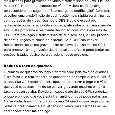
mais usadas para gravação de vídeo e transmissão ao vivo. Ele usa
muitas CPUs durante a captura de vídeo. Muitos usuários alegaram
ter recebido a mensagem de "Sobrecarga na codificação!" Considere
escolher uma predefinição de codificação mais rápida ou diminuir as
configurações de vídeo. Quando o OBS Studio é executado
lentamente ou falha ao codificar vídeos, ele exibe uma mensagem de
erro. Este problema é realmente devido ao consumo excessivo de
CPU. Para gravação e transmissão de tela sem lags, o OBS precisa
de configurações mínimas do sistema. Se o OBS não estiver
funcionando, baixe um gravador de tela leve que usa menos CPU
para produzir uma gravação de alta qualidade. Você pode tentar as
opções listadas abaixo para solucionar esse problema.
Reduza a taxa de quadros
O número de quadros do jogo é determinado pela taxa de quadros.
É um fator que tem impacto na quantidade de tempo que sua GPU é
usada. Sua GPU pode não ser capaz de renderizar o jogo e o vídeo
que você está transmitindo se estiver gravando quadros em uma
taxa de quadros alta. Devido à incapacidade de sua GPU renderizar
o jogo e o vídeo que você está transmitindo; você pode notar lags.
Na verdade, transmitir a 30 ou mesmo 24 quadros por segundo não
reduzirá drasticamente a qualidade do vídeo, mas permitirá ao seu
codificador obter mais fôlego