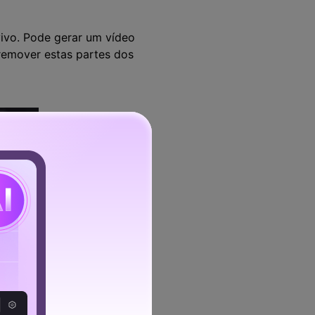
vivo. Pode gerar um vídeo
remover estas partes dos