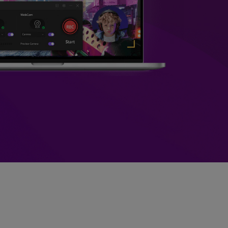
>
Sobreposição de Vídeo
>
Criador de
ões >
Apresentações de Vídeo
Edição de Áudio
Online
>
Todos os recursos >