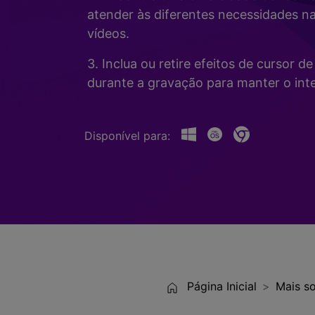
Alterador de Voz com IA
>
atender às diferentes necessidades n
Gravação de Jogos >
vídeos.
Teleprompter de IA
>
HOT
3. Inclua ou retire efeitos de cursor 
durante a gravação para manter o inte
Disponível para:
Página Inicial
Mais so