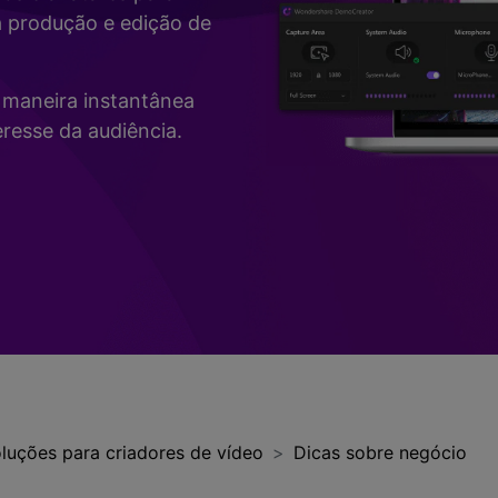
Vídeo
a produção e edição de
>
Mais Soluç
Desenho de Tela
>
de maneira instantânea
Registrador de
resse da audiência.
Horários
>
Todos os recursos de IA >
Vídeo com Câmera
Virtual
>
luções para criadores de vídeo
Dicas sobre negócio