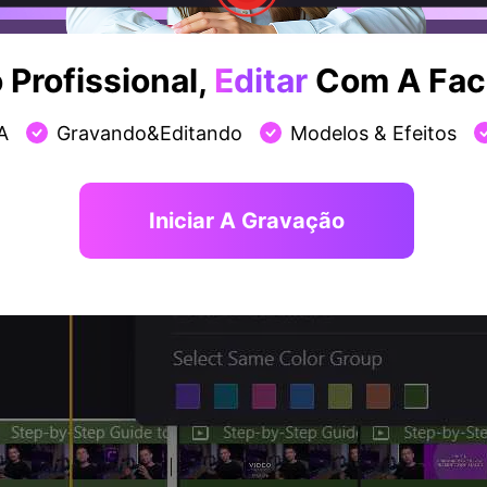
Profissional,
Editar
Com A Faci
A
Gravando&Editando
Modelos & Efeitos
Iniciar A Gravação