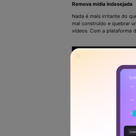
Remova mídia indesejada
Nada é mais irritante do q
mal construído e quebrar u
vídeos. Com a plataforma d