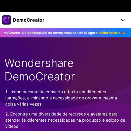
Produtos em destaque
DemoCreator
Criatividade digital com IA generativa
r 8 e desbloqueie os novos recursos de IA agora!
Saiba Mais>>
Atualize p
Negócios
Produtos
Utilitários
Visão geral
Produtos
Sobre nós
IA
Soluções
Wondershare
Recursos
Recursos de IA
Sala de imprensa
Soluções
Todos os recursos >
DemoCreator
DemoCreator para
Loja
Central de Ajuda
Dicas de IA
Blog
Começe a Usar
1. Instantaneamente converta o texto em diferentes
Suporte
Todos os recursos de IA >
COMPRE AGORA
Entrar
narrações, eliminando a necessidade de gravar a mesma
TESTE GRÁTIS
Mais Soluções >
coisa várias vezes.
Suporte
2. Encontre uma diversidade de recursos e avatares para
atender às diferentes necessidades na produção e edição de
vídeos.