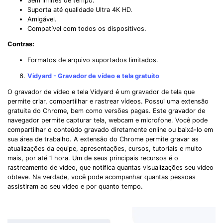
Sem limites de tempo.
Record Like a Pro, Edit
Suporta até qualidade Ultra 4K HD.
With AI Ease.
Amigável.
Compatível com todos os dispositivos.
Record. Edit. Share. All with Filmora!
Contras:
Formatos de arquivo suportados limitados.
Got It
Try It Now
Vidyard - Gravador de vídeo e tela gratuito
O gravador de vídeo e tela Vidyard é um gravador de tela que
permite criar, compartilhar e rastrear vídeos. Possui uma extensão
gratuita do Chrome, bem como versões pagas. Este gravador de
navegador permite capturar tela, webcam e microfone. Você pode
compartilhar o conteúdo gravado diretamente online ou baixá-lo em
sua área de trabalho. A extensão do Chrome permite gravar as
atualizações da equipe, apresentações, cursos, tutoriais e muito
mais, por até 1 hora. Um de seus principais recursos é o
rastreamento de vídeo, que notifica quantas visualizações seu vídeo
obteve. Na verdade, você pode acompanhar quantas pessoas
assistiram ao seu vídeo e por quanto tempo.