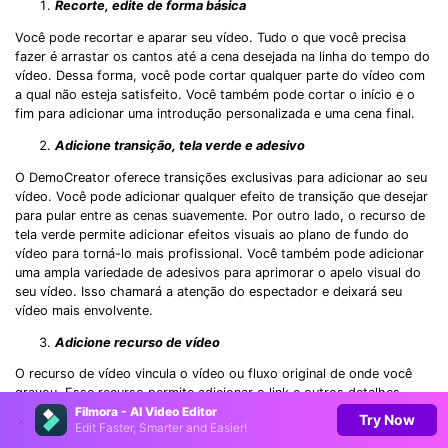
Recorte, edite de forma básica
Você pode recortar e aparar seu vídeo. Tudo o que você precisa
fazer é arrastar os cantos até a cena desejada na linha do tempo do
vídeo. Dessa forma, você pode cortar qualquer parte do vídeo com
a qual não esteja satisfeito. Você também pode cortar o início e o
fim para adicionar uma introdução personalizada e uma cena final.
Adicione transição, tela verde e adesivo
O DemoCreator oferece transições exclusivas para adicionar ao seu
vídeo. Você pode adicionar qualquer efeito de transição que desejar
para pular entre as cenas suavemente. Por outro lado, o recurso de
tela verde permite adicionar efeitos visuais ao plano de fundo do
vídeo para torná-lo mais profissional. Você também pode adicionar
uma ampla variedade de adesivos para aprimorar o apelo visual do
seu vídeo. Isso chamará a atenção do espectador e deixará seu
vídeo mais envolvente.
Adicione recurso de vídeo
O recurso de vídeo vincula o vídeo ou fluxo original de onde você
gravou. Esse recurso permite adicionar o link e outros detalhes
Filmora - AI Video Editor
relevantes sobre a fonte original do vídeo gravado.
Try Now
Edit Faster, Smarter and Easier!
Passo 3: Exporte o vídeo