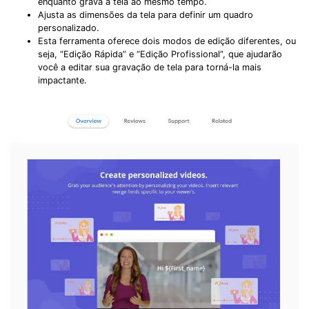
enquanto grava a tela ao mesmo tempo.
Record Like a Pro, Edit
Ajusta as dimensões da tela para definir um quadro
personalizado.
With AI Ease.
Esta ferramenta oferece dois modos de edição diferentes, ou
seja, “Edição Rápida” e “Edição Profissional”, que ajudarão
Record. Edit. Share. All with Filmora!
você a editar sua gravação de tela para torná-la mais
impactante.
Got It
Try It Now