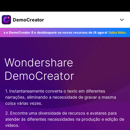
Produtos em destaque
DemoCreator
Criatividade digital com IA generativa
moCreator 8 e desbloqueie os novos recursos de IA agora!
Saiba Mais>>
At
Negócios
Produtos
Utilitários
Visão geral
Produtos
Sobre nós
IA
Soluções
Wondershare
Recursos
Recursos de IA
Sala de imprensa
Soluções
Todos os recursos >
DemoCreator
DemoCreator para
Loja
Central de Ajuda
Dicas de IA
Blog
Começe a Usar
1. Instantaneamente converta o texto em diferentes
Suporte
Todos os recursos de IA >
COMPRE AGORA
Entrar
narrações, eliminando a necessidade de gravar a mesma
TESTE GRÁTIS
Mais Soluções >
coisa várias vezes.
Suporte
2. Encontre uma diversidade de recursos e avatares para
atender às diferentes necessidades na produção e edição de
vídeos.