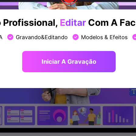
Profissional,
Editar
Com A Faci
A
Gravando&Editando
Modelos & Efeitos
Iniciar A Gravação