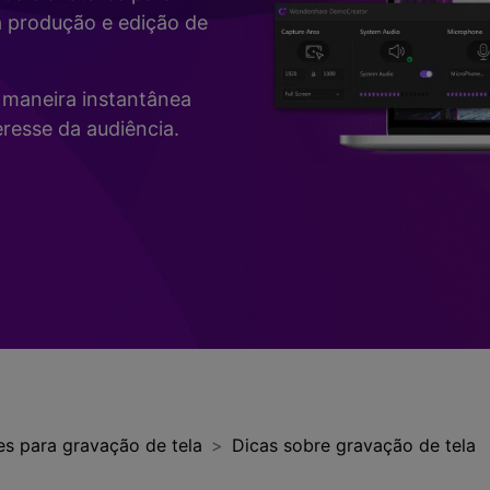
Vídeo
a produção e edição de
>
Mais Soluç
Desenho de Tela
>
de maneira instantânea
Registrador de
resse da audiência.
Horários
>
Todos os recursos de IA >
Vídeo com Câmera
Virtual
>
es para gravação de tela
Dicas sobre gravação de tela