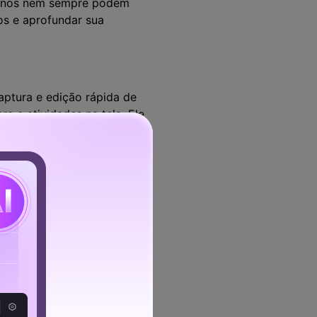
alunos nem sempre podem
cos e aprofundar sua
ptura e edição rápida de
a e atividades na tela. Ele
ções que incluem dados de
gador, pode registrar seus
a. Adicione transições, tela
ator permite gravar sua
nível, você pode adicionar
gados e salvos em seu
essar seus pontos de vista
modelo de legenda no menu