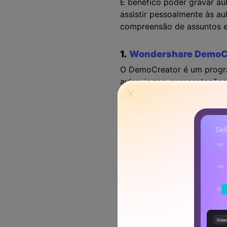
É benéfico poder gravar au
assistir pessoalmente às au
compreensão de assuntos es
1.
Wondershare DemoC
O DemoCreator é um program
aulas, jogos, apresentaçõe
também auxilia os represe
relatórios e adiciona come
triunfos, escrever resenhas 
Com o editor integrado, voc
verde, panorâmica ou zoom
tela ou webcam e editar o v
texto, adesivos, título e o
computador. Você também po
de forma mais eficaz. Por f
suspenso.