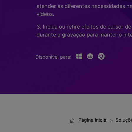
Alterador de Voz com IA
>
atender às diferentes necessidades n
Gravação de Jogos >
vídeos.
Teleprompter de IA
>
HOT
3. Inclua ou retire efeitos de cursor 
durante a gravação para manter o inte
Disponível para:
Página Inicial
Soluçõ