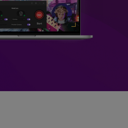
>
Sobreposição de Vídeo
>
Criador de
ões >
Apresentações de Vídeo
Edição de Áudio
Online
>
Todos os recursos >