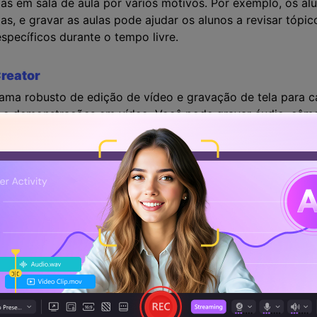
las em sala de aula por vários motivos. Por exemplo, os 
las, e gravar as aulas pode ajudar os alunos a revisar tópi
pecíficos durante o tempo livre.
reator
a robusto de edição de vídeo e gravação de tela para ca
s e demonstrações em vídeo. Você pode gravar áudio, câmer
ntantes de vendas na preparação e gravação de apresenta
ntários para uma comunicação mais eficaz. Se você é um jo
e compartilhar suas histórias.
ê pode editar vídeo e áudio do microfone em qualquer faix
 a um ponto preciso para melhorar a gravação. O DemoCre
ídeo posteriormente. Para levar seu vídeo para o próximo 
utros efeitos. Seus vídeos podem ser compartilhados, carre
de adquirir uma função de destaque para ajudá-lo a expr
im, escolha um título, abertura de vídeo, crédito final e 