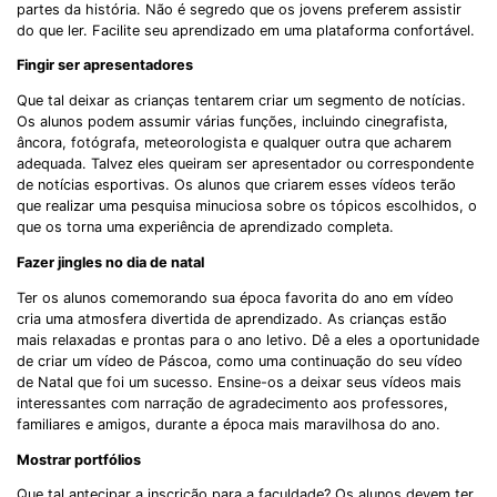
partes da história. Não é segredo que os jovens preferem assistir
do que ler. Facilite seu aprendizado em uma plataforma confortável.
Fingir ser apresentadores
Que tal deixar as crianças tentarem criar um segmento de notícias.
Os alunos podem assumir várias funções, incluindo cinegrafista,
âncora, fotógrafa, meteorologista e qualquer outra que acharem
adequada. Talvez eles queiram ser apresentador ou correspondente
de notícias esportivas. Os alunos que criarem esses vídeos terão
que realizar uma pesquisa minuciosa sobre os tópicos escolhidos, o
que os torna uma experiência de aprendizado completa.
Fazer jingles no dia de natal
Ter os alunos comemorando sua época favorita do ano em vídeo
cria uma atmosfera divertida de aprendizado. As crianças estão
mais relaxadas e prontas para o ano letivo. Dê a eles a oportunidade
de criar um vídeo de Páscoa, como uma continuação do seu vídeo
de Natal que foi um sucesso. Ensine-os a deixar seus vídeos mais
interessantes com narração de agradecimento aos professores,
familiares e amigos, durante a época mais maravilhosa do ano.
Mostrar portfólios
Que tal antecipar a inscrição para a faculdade? Os alunos devem ter