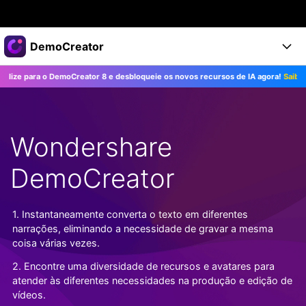
Produtos em destaque
DemoCreator
Criatividade digital com IA generativa
e para o DemoCreator 8 e desbloqueie os novos recursos de IA agora!
Saiba Mais
Negócios
Produtos
Utilitários
Visão geral
Produtos
Sobre nós
IA
Soluções
Wondershare
Recursos
Recursos de IA
Sala de imprensa
Soluções
Todos os recursos >
DemoCreator
DemoCreator para
Loja
Central de Ajuda
Dicas de IA
Blog
Começe a Usar
1. Instantaneamente converta o texto em diferentes
Suporte
Todos os recursos de IA >
COMPRE AGORA
Entrar
narrações, eliminando a necessidade de gravar a mesma
TESTE GRÁTIS
Mais Soluções >
coisa várias vezes.
Suporte
2. Encontre uma diversidade de recursos e avatares para
atender às diferentes necessidades na produção e edição de
vídeos.