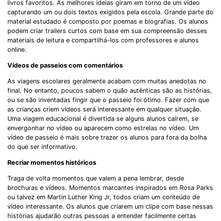
livros favoritos. As melhores ideias giram em torno de um vídeo
capturando um ou dois textos exigidos pela escola. Grande parte do
material estudado é composto por poemas e biografias. Os alunos
podem criar trailers curtos com base em sua compreensão desses
materiais de leitura e compartilhá-los com professores e alunos
online.
Vídeos de passeios com comentários
As viagens escolares geralmente acabam com muitas anedotas no
final. No entanto, poucos sabem o quão autênticas são as histórias,
ou se são inventadas fingir que o passeio foi ótimo. Fazer com que
as crianças criem vídeos será interessante em qualquer situação.
Uma viagem educacional é divertida se alguns alunos caírem, se
envergonhar no vídeo ou aparecem como estrelas no vídeo. Um
vídeo de passeio é mais sobre trazer os alunos para fora da bolha
do que ser informativo.
Recriar momentos históricos
Traga de volta momentos que valem a pena lembrar, desde
brochuras e vídeos. Momentos marcantes inspirados em Rosa Parks
ou talvez em Martin Luther King Jr, todos criam um conteúdo de
vídeo interessante. Os alunos que criarem um clipe com base nessas
histórias ajudarão outras pessoas a entender facilmente certas