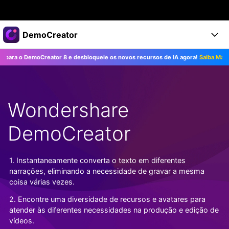
Produtos em destaque
DemoCreator
Criatividade digital com IA generativa
o DemoCreator 8 e desbloqueie os novos recursos de IA agora!
Saiba Mais>>
Negócios
Produtos
Utilitários
Visão geral
Produtos
Sobre nós
IA
Soluções
Wondershare
Recursos
Recursos de IA
Sala de imprensa
Soluções
Todos os recursos >
DemoCreator
DemoCreator para
Loja
Central de Ajuda
Dicas de IA
Blog
Começe a Usar
1. Instantaneamente converta o texto em diferentes
Suporte
Todos os recursos de IA >
COMPRE AGORA
Entrar
narrações, eliminando a necessidade de gravar a mesma
TESTE GRÁTIS
Mais Soluções >
coisa várias vezes.
Suporte
2. Encontre uma diversidade de recursos e avatares para
atender às diferentes necessidades na produção e edição de
vídeos.