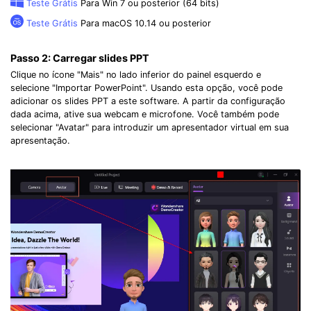
Teste Grátis
Para Win 7 ou posterior (64 bits)
Teste Grátis
Para macOS 10.14 ou posterior
Passo 2:
Carregar slides PPT
Clique no ícone "Mais" no lado inferior do painel esquerdo e
selecione "Importar PowerPoint". Usando esta opção, você pode
adicionar os slides PPT a este software. A partir da configuração
dada acima, ative sua webcam e microfone. Você também pode
selecionar "Avatar" para introduzir um apresentador virtual em sua
apresentação.
Record Like a Pro, Edit
With AI Ease.