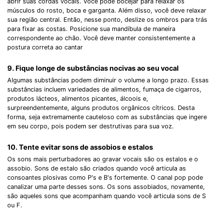
abrir suas cordas vocais. Você pode bocejar para relaxar os
músculos do rosto, boca e garganta. Além disso, você deve relaxar
sua região central. Então, nesse ponto, deslize os ombros para trás
para fixar as costas. Posicione sua mandíbula de maneira
correspondente ao chão. Você deve manter consistentemente a
postura correta ao cantar
9. Fique longe de substâncias nocivas ao seu vocal
Algumas substâncias podem diminuir o volume a longo prazo. Essas
substâncias incluem variedades de alimentos, fumaça de cigarros,
produtos lácteos, alimentos picantes, álcoois e,
surpreendentemente, alguns produtos orgânicos cítricos. Desta
forma, seja extremamente cauteloso com as substâncias que ingere
em seu corpo, pois podem ser destrutivas para sua voz.
10. Tente evitar sons de assobios e estalos
Os sons mais perturbadores ao gravar vocais são os estalos e o
assobio. Sons de estalo são criados quando você articula as
consoantes plosivas como P's e B's fortemente. O canal pop pode
canalizar uma parte desses sons. Os sons assobiados, novamente,
são aqueles sons que acompanham quando você articula sons de S
ou F.