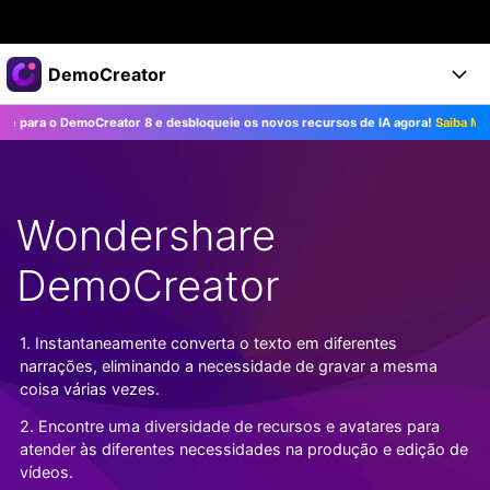
Produtos em destaque
DemoCreator
Criatividade digital com IA generativa
a o DemoCreator 8 e desbloqueie os novos recursos de IA agora!
Saiba Mais>>
Negócios
Produtos
Utilitários
Visão geral
Produtos
Sobre nós
IA
Soluções
Wondershare
Recursos
Recursos de IA
Sala de imprensa
Soluções
Todos os recursos >
DemoCreator
DemoCreator para
Loja
Central de Ajuda
Dicas de IA
Blog
Começe a Usar
1. Instantaneamente converta o texto em diferentes
Suporte
Todos os recursos de IA >
COMPRE AGORA
Entrar
narrações, eliminando a necessidade de gravar a mesma
TESTE GRÁTIS
Mais Soluções >
coisa várias vezes.
Suporte
2. Encontre uma diversidade de recursos e avatares para
atender às diferentes necessidades na produção e edição de
vídeos.