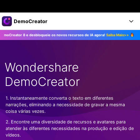
Produtos em destaque
DemoCreator
Criatividade digital com IA generativa
8 e desbloqueie os novos recursos de IA agora!
Saiba Mais>>
Atualize par
Negócios
Produtos
Utilitários
Visão geral
Produtos
Sobre nós
IA
Soluções
Wondershare
Recursos
Recursos de IA
Sala de imprensa
Soluções
Todos os recursos >
DemoCreator
DemoCreator para
Loja
Central de Ajuda
Dicas de IA
Blog
Começe a Usar
1. Instantaneamente converta o texto em diferentes
Suporte
Todos os recursos de IA >
COMPRE AGORA
Entrar
narrações, eliminando a necessidade de gravar a mesma
TESTE GRÁTIS
Mais Soluções >
coisa várias vezes.
Suporte
2. Encontre uma diversidade de recursos e avatares para
atender às diferentes necessidades na produção e edição de
vídeos.