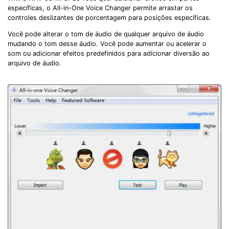
Record Like a Pro, Edit
específicas, o All-in-One Voice Changer permite arrastar os
controles deslizantes de porcentagem para posições específicas.
With AI Ease.
Você pode alterar o tom de áudio de qualquer arquivo de áudio
Record. Edit. Share. All with Filmora!
mudando o tom desse áudio. Você pode aumentar ou acelerar o
som ou adicionar efeitos predefinidos para adicionar diversão ao
arquivo de áudio.
Got It
Try It Now