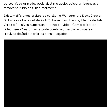
do seu vídeo gravado, pode ajustar o áudio, adicionar legendas e
remover o ruído de fundo facilmente.
Existem diferentes efeitos de edição no Wondershare DemoCreator.
O "Fade in e Fade out de áudio", Transições, Efeitos, Efeitos de Tela
Verde e Adesivos aumentam o brilho do vídeo. Com o editor de
vídeo DemoCreator, você pode combinar, mesclar e dispersar
arquivos de áudio e criar os sons desejados.