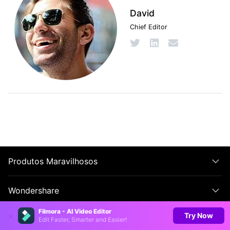
David
Chief Editor
Produtos Maravilhosos
Wondershare
Filmora - AI Video Editor
Try Now
Explore IA
Edit Faster, Smarter and Easier!