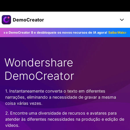
Produtos em destaque
DemoCreator
Criatividade digital com IA generativa
moCreator 8 e desbloqueie os novos recursos de IA agora!
Saiba Mais>>
At
Negócios
Produtos
Utilitários
Visão geral
Produtos
Sobre nós
IA
Soluções
Wondershare
Recursos
Recursos de IA
Sala de imprensa
Soluções
Todos os recursos >
DemoCreator
DemoCreator para
Loja
Central de Ajuda
Dicas de IA
Blog
Começe a Usar
1. Instantaneamente converta o texto em diferentes
Suporte
Todos os recursos de IA >
COMPRE AGORA
Entrar
narrações, eliminando a necessidade de gravar a mesma
TESTE GRÁTIS
Mais Soluções >
coisa várias vezes.
Suporte
2. Encontre uma diversidade de recursos e avatares para
atender às diferentes necessidades na produção e edição de
vídeos.