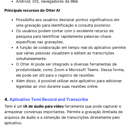
Android, iOS, navegadores da Web
Principais recursos do Otter AI
Possibilita aos usuários destacar pontos significativos em
uma gravação para identificação e consulta posterior.
Os usuários podem contar com o excelente recurso de
pesquisa para identificar rapidamente palavras-chave
específicas nas gravações.
A função de colaboração em tempo real do aplicativo permite
que várias pessoas visualizem e editem as transcrições
simultaneamente.
O Otter AI pode ser integrado a diversas ferramentas de
produtividade, como Zoom e Microsoft Teams. Dessa forma,
ele pode ser útil para o registro de reuniões.
Além disso, é possível utilizar este aplicativo para adicionar
legendas ao vivo durante suas reuniões online.
4.
Aplicativo Temi Record and Transcribe
Record Like a Pro, Edit
Temi é um
IA de áudio para vídeo
ferramenta que pode capturar e
With AI Ease.
armazenar conversas importantes. Permite a gravação ilimitada de
arquivos de áudio e a obtenção de transcrições diretamente pelo
Record. Edit. Share. All with Filmora!
aplicativo.