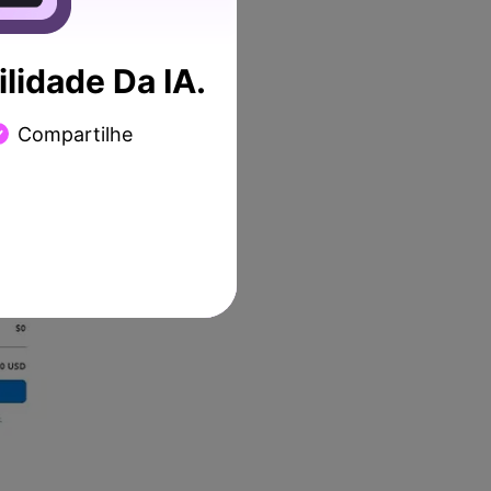
l baixá-lo diretamente de
lidade Da IA.
. Além disso, para ajudar
egue um guia passo a passo.
Compartilhe
cial
do Hitfilm Express e
e-mail. Verifique sua caixa