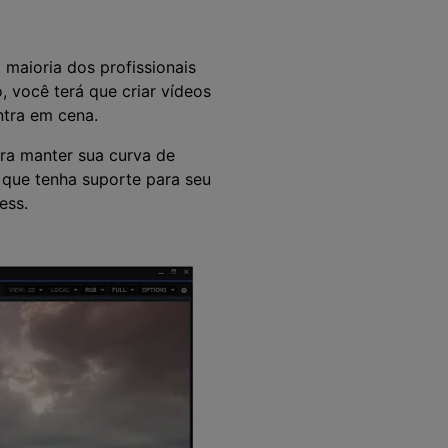
>
Sobreposição de Vídeo
>
Criador de
ões >
 maioria dos profissionais
Apresentações de Vídeo
Edição de Áudio
 você terá que criar vídeos
Online
>
ntra em cena.
ara manter sua curva de
 que tenha suporte para seu
ess.
Todos os recursos >