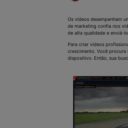
Alterador de Voz com IA
>
Gravação de Jogos >
Teleprompter de IA
>
HOT
Os vídeos desempenham um pa
de marketing confia nos ví
de alta qualidade e enviá-l
Para criar vídeos profissio
crescimento. Você procura 
dispositivo. Então, sua bus