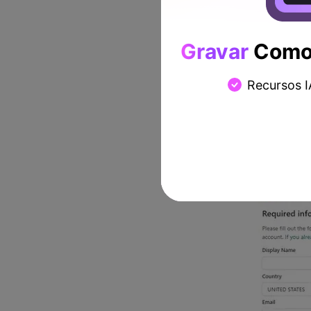
Embora você possa baixar o
Gravar
Como 
seu site oficial. É necessá
você a baixar o Hitfilm Ex
Recursos I
Primeiro, você precisa
clique no botão Down
Preencha os dados na 
de e-mail e clique no 