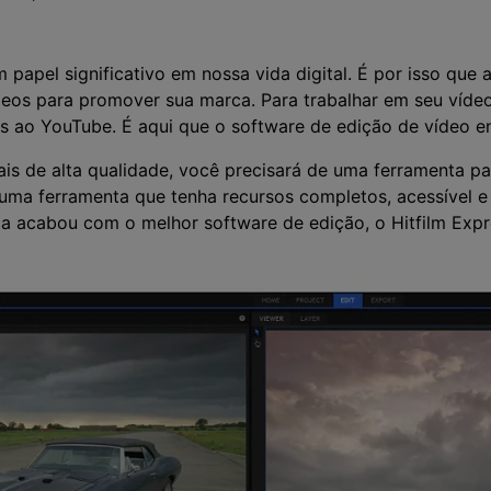
Vídeo
>
Mais Soluç
Desenho de Tela
>
pel significativo em nossa vida digital. É por isso que a
deos para promover sua marca. Para trabalhar em seu vídeo,
Registrador de
os ao YouTube. É aqui que o software de edição de vídeo e
Horários
>
nais de alta qualidade, você precisará de uma ferramenta p
Todos os recursos de IA >
Vídeo com Câmera
uma ferramenta que tenha recursos completos, acessível e
Virtual
ca acabou com o melhor software de edição, o Hitfilm Expr
>