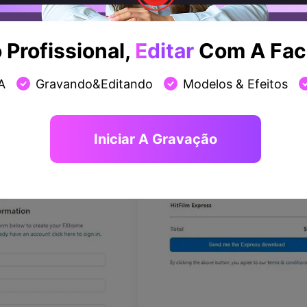
 Hitfilm Express de qualquer local, é sempre recomendáve
Profissional,
Editar
Com A Faci
ria uma conexão rápida com a Internet para a ativação online
press no Windows e a entender o processo de instalação, s
A
Gravando&Editando
Modelos & Efeitos
 baixar o arquivo do instalador. Para isso, acesse o
site ofi
load.
página de registro, e você receberá o URL de download no 
Iniciar A Gravação
endereço de download para baixar o instalador.