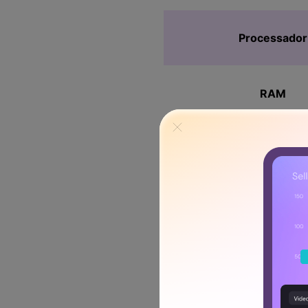
Processador
RAM
Placa de Víde
Como fazer Dow