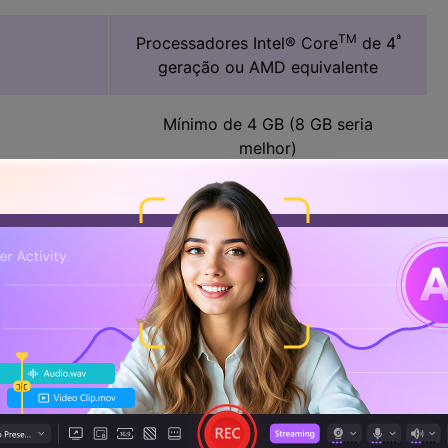
TM
ª
Processadores Intel® Core
de 4
geração ou AMD equivalente
Mínimo de 4 GB (8 GB seria
melhor)
Intel HD Graphics 5000 (GT3)
AMD Radeon R5 240
NVIDIA GeForce 600 (Kepler) series
o
Memória de vídeo, no mínimo, 1 GB
(para 4K UHD, 2 GB ou mais são
necessários)
nload do Hitfilm Express