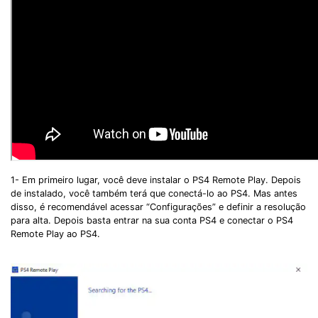
1- Em primeiro lugar, você deve instalar o PS4 Remote Play. Depois
de instalado, você também terá que conectá-lo ao PS4. Mas antes
disso, é recomendável acessar “Configurações” e definir a resolução
para alta. Depois basta entrar na sua conta PS4 e conectar o PS4
Remote Play ao PS4.